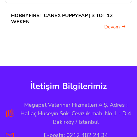
HOBBYFIRST CANEX PUPPYPAP | 3 TOT 12
WEKEN
Devam
İletişim Bilgilerimiz
Megapet Veteriner Hizmetleri A.Ş. Adres :
Hallaç Hüseyin Sok. Cevizlik mah. No 1 - D 4
Bakırköy / İstanbul
E-posta: 0212 482 24 34