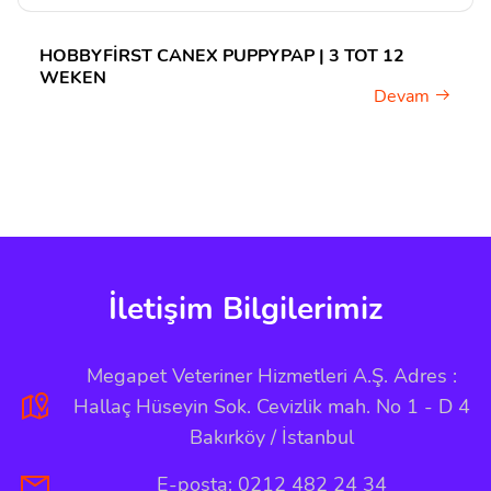
HOBBYFIRST CANEX PUPPYPAP | 3 TOT 12
WEKEN
Devam
İletişim Bilgilerimiz
Megapet Veteriner Hizmetleri A.Ş. Adres :
Hallaç Hüseyin Sok. Cevizlik mah. No 1 - D 4
Bakırköy / İstanbul
E-posta: 0212 482 24 34