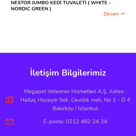
NESTOR JUMBO KEDİ TUVALETİ ( WHITE -
NORDIC GREEN )
Devam
İletişim Bilgilerimiz
Megapet Veteriner Hizmetleri A.Ş. Adres :
Hallaç Hüseyin Sok. Cevizlik mah. No 1 - D 4
Bakırköy / İstanbul
E-posta: 0212 482 24 34