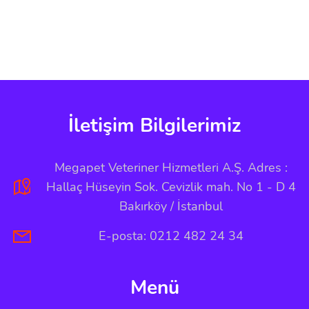
İletişim Bilgilerimiz
Megapet Veteriner Hizmetleri A.Ş. Adres :
Hallaç Hüseyin Sok. Cevizlik mah. No 1 - D 4
Bakırköy / İstanbul
E-posta: 0212 482 24 34
Menü