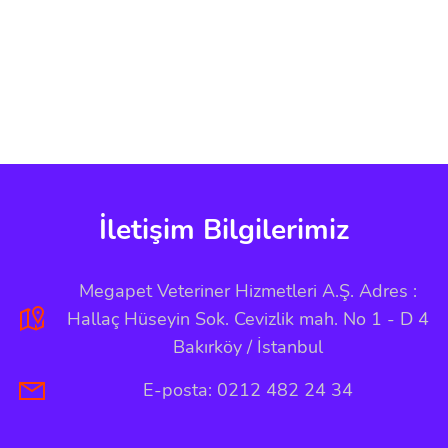
İletişim Bilgilerimiz
Megapet Veteriner Hizmetleri A.Ş. Adres :
Hallaç Hüseyin Sok. Cevizlik mah. No 1 - D 4
Bakırköy / İstanbul
E-posta: 0212 482 24 34