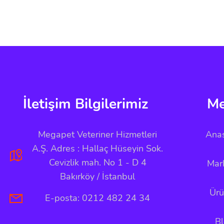
İletişim Bilgilerimiz
M
Megapet Veteriner Hizmetleri
Ana
A.Ş. Adres : Hallaç Hüseyin Sok.
Cevizlik mah. No 1 - D 4
Mar
Bakırköy / İstanbul
Ürü
E-posta: 0212 482 24 34
B