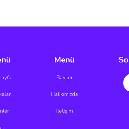
enü
Menü
So
sayfa
Bayiler
kalar
Hakkımızda
nler
İletişim
log